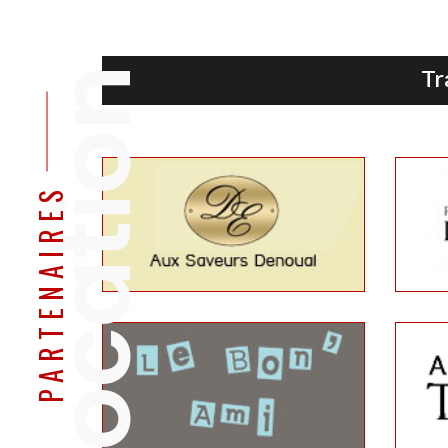
location
Tr
PARTENAIRES