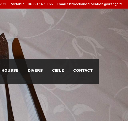
2 11
- Portable : 06 89 14 10 55 - Email : broceliandelocation@orange.fr
HOUSSE
DIVERS
CIBLE
CONTACT