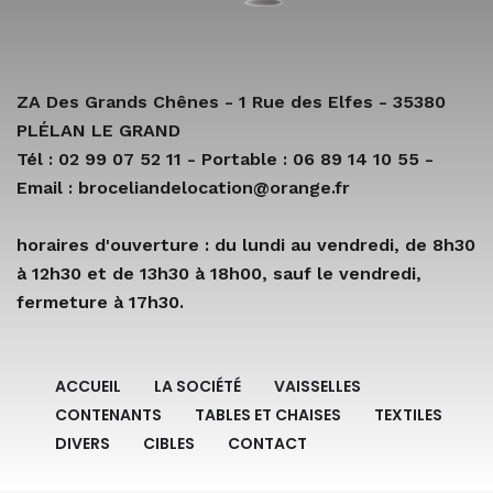
ZA Des Grands Chênes - 1 Rue des Elfes - 35380
PLÉLAN LE GRAND
Tél : 02 99 07 52 11 - Portable : 06 89 14 10 55 -
Email : broceliandelocation@orange.fr
horaires d'ouverture : du lundi au vendredi, de 8h30
à 12h30 et de 13h30 à 18h00, sauf le vendredi,
fermeture à 17h30.
ACCUEIL
LA SOCIÉTÉ
VAISSELLES
CONTENANTS
TABLES ET CHAISES
TEXTILES
DIVERS
CIBLES
CONTACT