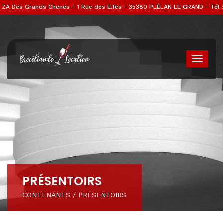
ZA Des Grands Chênes - 1 Rue des Elfes - 35380 PLÉLAN LE GRAND - Tél :
02 99 07 52 11
PRÉSENTOIRS
CONTENANTS
/
PRÉSENTOIRS