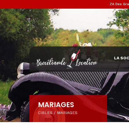
ZA Des Gra
LA SOC
MARIAGES
CIBLES
/
MARIAGES