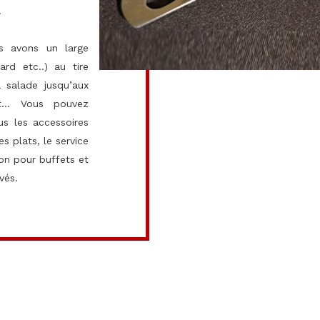
.
s avons un large
rd etc..) au tire
 salade jusqu’aux
at... Vous pouvez
us les accessoires
s plats, le service
ion pour buffets et
vés.