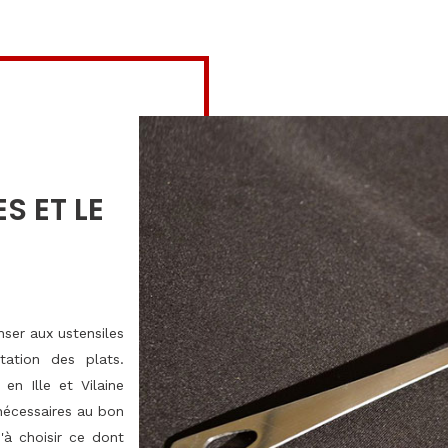
S ET LE
nser aux ustensiles
ation des plats.
en Ille et Vilaine
nécessaires au bon
'à choisir ce dont