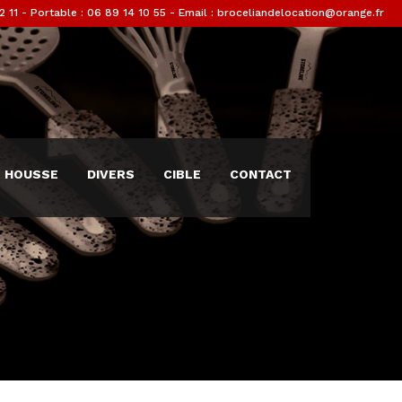
2 11
- Portable : 06 89 14 10 55 - Email : broceliandelocation@orange.fr
HOUSSE
DIVERS
CIBLE
CONTACT